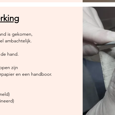
rking
and is gekomen,
eel ambachtelijk.
t de hand.
ppen zijn
urpapier en een handboor.
meld)
ineerd)