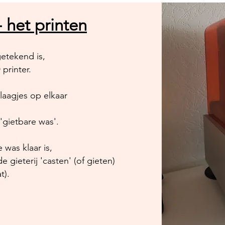
- het printen
getekend is,
 printer.
laagjes op elkaar
 'gietbare was'.
 was klaar is,
e gieterij 'casten' (of gieten)
t).