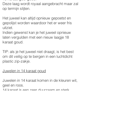
Deze laag wordt royaal aangebracht maar zal
op termijn slijten.
Het juweel kan altijd opnieuw gepoetst en
gepolijst worden waardoor het er weer fris
uitziet.
Indien gewenst kan je het juweel opnieuw
laten vergulden met een nieuw laagje 18
karaat goud.
TIP: als je het juweel niet draagt, is het best
om dit veilig op te bergen in een luchtdicht
plastic zip-zakje.
Juwelen in 14 karaat goud
Juwelen in 14 karaat komen in de kleuren wit,
geel en roos.
14 karaat is een zeer duurzaam en sterk
materiaal, bestand tegen krasjes en geschikt
om intens te dragen.
Juwelen in goud worden enkel op bestelling