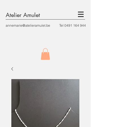
Atelier Amulet
annemarie@atelieramulet.be
Tel
0491 164 944